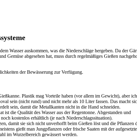
ssysteme
mit dem Wasser auskommen, was die Niederschläge hergeben. Da der Gär
bst und Gemüse abgesehen hat, muss durch regelmäßiges Gießen nachgeh
lichkeiten der Bewässerung zur Verfügung.
Gießkanne. Plastik mag Vorteile haben (vor allem im Gewicht), aber ich
oval sein (nicht rund) und nicht mehr als 10 Liter fassen. Das macht sic
lt sein, damit die Metallkanten nicht in die Hand schneiden.
t ist die Qualität des Wasser aus der Regentonne. Abgestanden und
och kostenlos erhältlich (je nach Niederschlagssituation).
n, damit sie sich nicht unverhofft beim Gießen löst und die Pflanzen 
tens gießt man Jungpflanzen oder frische Saaten mit der aufgesetzt
rahl im Wurzelbereich gewässert werden.