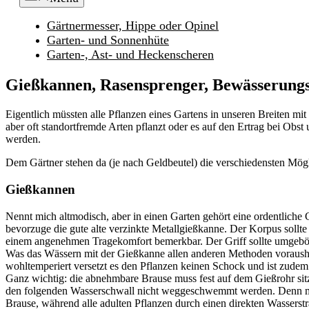
Gärtnermesser, Hippe oder Opinel
Garten- und Sonnenhüte
Garten-, Ast- und Heckenscheren
Gießkannen, Rasensprenger, Bewässerung
Eigentlich müssten alle Pflanzen eines Gartens in unseren Breiten 
aber oft standortfremde Arten pflanzt oder es auf den Ertrag bei O
werden.
Dem Gärtner stehen da (je nach Geldbeutel) die verschiedensten Mög
Gießkannen
Nennt mich altmodisch, aber in einen Garten gehört eine ordentliche 
bevorzuge die gute alte verzinkte Metallgießkanne. Der Korpus sollte 
einem angenehmen Tragekomfort bemerkbar. Der Griff sollte umgebörde
Was das Wässern mit der Gießkanne allen anderen Methoden vorausha
wohltemperiert versetzt es den Pflanzen keinen Schock und ist zudem n
Ganz wichtig: die abnehmbare Brause muss fest auf dem Gießrohr sitze
den folgenden Wasserschwall nicht weggeschwemmt werden. Denn meis
Brause, während alle adulten Pflanzen durch einen direkten Wasserst