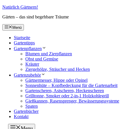
Zum
Natürlich Gärtnern!
Inhalt
Gärten – das sind begehbare Träume
springen
Menü
Startseite
Gartentipps
Gartenpflanzen
Blumen und Zierpflanzen
Obst und Gemüse
Kräuter
Ziergehölze, Sträucher und Hecken
Gartenzubehör
Gärtnermesser, Hippe oder Opinel
Sonnenhüte – Kopfbedeckung für die Gartenarbeit
Gartenscheren, Astscheren, Heckenscheren
Grilltonne, Smoker oder 2-in-1 Holzkohlegrill
Gießkannen, Rasensprenger, Bewässerungssysteme
Spaten
Gartenbücher
Kontakt
Menu