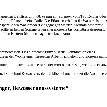
ht-manuellen Bewässerung. Ob es nun ein Sprenger vom Typ Regner oder 
 für die Pflanzen keine Rolle. Die Pflanzen erhalten ihr Wasser als ob e
zenspezfischen Wasserbedarf eingegangen werden, weshalb bestimmte
sollte an heißen Sommertagen eher morgens bis vormittags gesprengt
auf den Blättern über den Tag abtrocknen kann.
menfassen. Das einfachste Prinzip ist die Kombination eines
 die in der Woche einer geregelten Arbeit nachgehen und morgens nich
ltuhren mit Feuchigkeitsmesser. Hier wird nur berieselt, wenn die Pflan
g. Das schont Ressourcen, den Geldbeutel und mindert die Nachteile e
ger, Bewässerungssysteme“