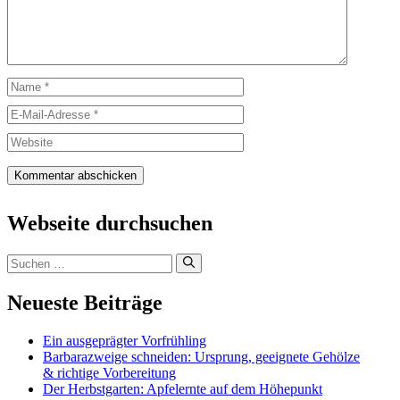
Name
E-
Mail-
Website
Adresse
Webseite durchsuchen
Suchen
nach:
Neueste Beiträge
Ein ausgeprägter Vorfrühling
Barbarazweige schneiden: Ursprung, geeignete Gehölze
& richtige Vorbereitung
Der Herbstgarten: Apfelernte auf dem Höhepunkt