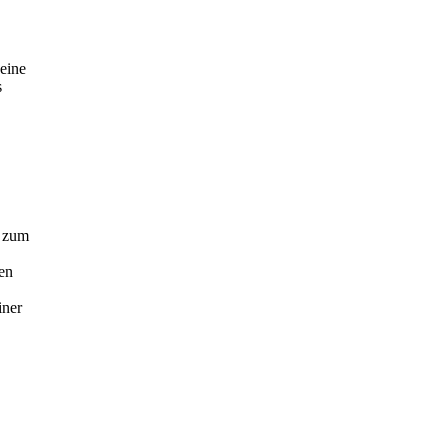
eine
s
t zum
zen
iner