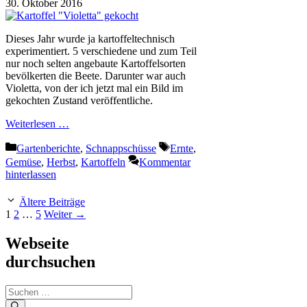
30. Oktober 2016
Dieses Jahr wurde ja kartoffeltechnisch
experimentiert. 5 verschiedene und zum Teil
nur noch selten angebaute Kartoffelsorten
bevölkerten die Beete. Darunter war auch
Violetta, von der ich jetzt mal ein Bild im
gekochten Zustand veröffentliche.
Weiterlesen …
Kategorien
Schlagwörter
Gartenberichte
,
Schnappschüsse
Ernte
,
Gemüse
,
Herbst
,
Kartoffeln
Kommentar
hinterlassen
Ältere Beiträge
Seite
Seite
Seite
1
2
…
5
Weiter
→
Webseite
durchsuchen
Suchen
nach: