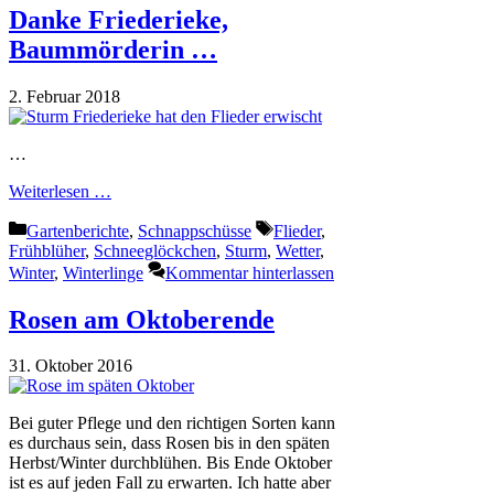
Danke Friederieke,
Baummörderin …
2. Februar 2018
…
Weiterlesen …
Kategorien
Schlagwörter
Gartenberichte
,
Schnappschüsse
Flieder
,
Frühblüher
,
Schneeglöckchen
,
Sturm
,
Wetter
,
Winter
,
Winterlinge
Kommentar hinterlassen
Rosen am Oktoberende
31. Oktober 2016
Bei guter Pflege und den richtigen Sorten kann
es durchaus sein, dass Rosen bis in den späten
Herbst/Winter durchblühen. Bis Ende Oktober
ist es auf jeden Fall zu erwarten. Ich hatte aber