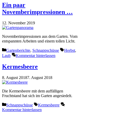
Ein paar
Novemberimpressionen …
12. November 2019
Novemberimpressionen aus dem Garten. Vom
entspannten Arbeiten und einem tollen Licht.
Kategorien
Schlagwörter
Gartenberichte
,
Schnappschüsse
Herbst
,
Laub
Kommentar hinterlassen
Kermesbeere
8. August 2018
7. August 2018
Die Kermesbeere mit dem auffälligen
Fruchtstand hat sich im Garten angesiedelt.
Kategorien
Schlagwörter
Schnappschüsse
Kermesbeere
Kommentar hinterlassen