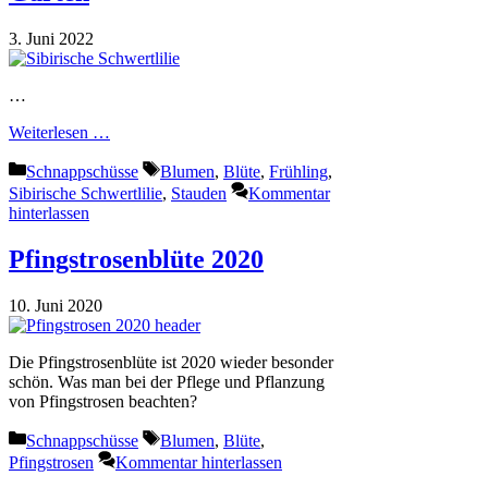
3. Juni 2022
…
Weiterlesen …
Kategorien
Schlagwörter
Schnappschüsse
Blumen
,
Blüte
,
Frühling
,
Sibirische Schwertlilie
,
Stauden
Kommentar
hinterlassen
Pfingstrosenblüte 2020
10. Juni 2020
Die Pfingstrosenblüte ist 2020 wieder besonder
schön. Was man bei der Pflege und Pflanzung
von Pfingstrosen beachten?
Kategorien
Schlagwörter
Schnappschüsse
Blumen
,
Blüte
,
Pfingstrosen
Kommentar hinterlassen