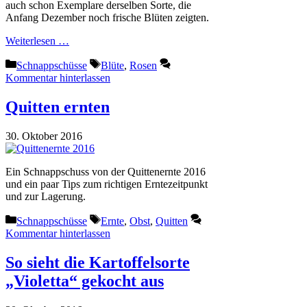
auch schon Exemplare derselben Sorte, die
Anfang Dezember noch frische Blüten zeigten.
Weiterlesen …
Kategorien
Schlagwörter
Schnappschüsse
Blüte
,
Rosen
Kommentar hinterlassen
Quitten ernten
30. Oktober 2016
Ein Schnappschuss von der Quittenernte 2016
und ein paar Tips zum richtigen Erntezeitpunkt
und zur Lagerung.
Kategorien
Schlagwörter
Schnappschüsse
Ernte
,
Obst
,
Quitten
Kommentar hinterlassen
So sieht die Kartoffelsorte
„Violetta“ gekocht aus