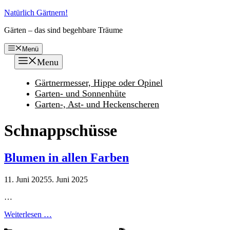
Zum
Natürlich Gärtnern!
Inhalt
Gärten – das sind begehbare Träume
springen
Menü
Menu
Gärtnermesser, Hippe oder Opinel
Garten- und Sonnenhüte
Garten-, Ast- und Heckenscheren
Schnappschüsse
Blumen in allen Farben
11. Juni 2025
5. Juni 2025
…
Weiterlesen …