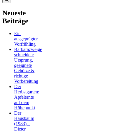
Neueste
Beiträge
Ein
ausgeprägter
Vorfrühling
Barbarazweige
schneiden:
Ursprung,
geeignete
Gehölze &
richtige
Vorbereitung
Der
Herbstgarten:
Apfelernte
auf dem
Höhepunkt
Der
Hausbaum
(1983) –
Dieter