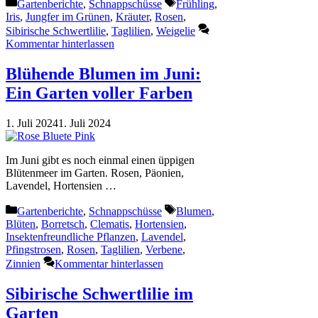
Kategorien
Schlagwörter
Gartenberichte
,
Schnappschüsse
Frühling
,
Iris
,
Jungfer im Grünen
,
Kräuter
,
Rosen
,
Sibirische Schwertlilie
,
Taglilien
,
Weigelie
Kommentar hinterlassen
Blühende Blumen im Juni:
Ein Garten voller Farben
1. Juli 2024
1. Juli 2024
Im Juni gibt es noch einmal einen üppigen
Blütenmeer im Garten. Rosen, Päonien,
Lavendel, Hortensien …
Kategorien
Schlagwörter
Gartenberichte
,
Schnappschüsse
Blumen
,
Blüten
,
Borretsch
,
Clematis
,
Hortensien
,
Insektenfreundliche Pflanzen
,
Lavendel
,
Pfingstrosen
,
Rosen
,
Taglilien
,
Verbene
,
Zinnien
Kommentar hinterlassen
Sibirische Schwertlilie im
Garten