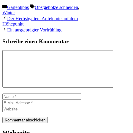
Kategorien
Schlagwörter
Gartentipps
Obstgehölze schneiden
,
Winter
Der Herbstgarten: Apfelernte auf dem
Höhepunkt
Ein ausgeprägter Vorfrühling
Schreibe einen Kommentar
Kommentar
Name
E-
Mail-
Website
Adresse