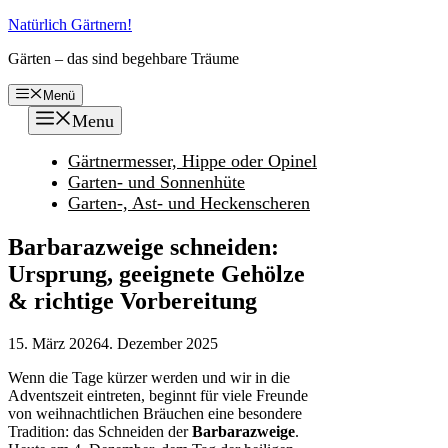
Zum
Natürlich Gärtnern!
Inhalt
Gärten – das sind begehbare Träume
springen
Menü
Menu
Gärtnermesser, Hippe oder Opinel
Garten- und Sonnenhüte
Garten-, Ast- und Heckenscheren
Barbarazweige schneiden:
Ursprung, geeignete Gehölze
& richtige Vorbereitung
15. März 2026
4. Dezember 2025
Wenn die Tage kürzer werden und wir in die
Adventszeit eintreten, beginnt für viele Freunde
von weihnachtlichen Bräuchen eine besondere
Tradition: das Schneiden der
Barbarazweige
.