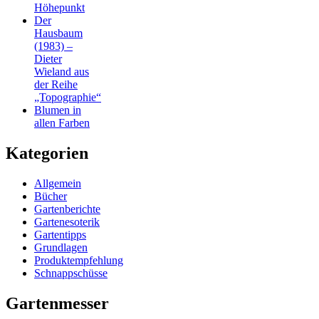
Höhepunkt
Der
Hausbaum
(1983) –
Dieter
Wieland aus
der Reihe
„Topographie“
Blumen in
allen Farben
Kategorien
Allgemein
Bücher
Gartenberichte
Gartenesoterik
Gartentipps
Grundlagen
Produktempfehlung
Schnappschüsse
Gartenmesser