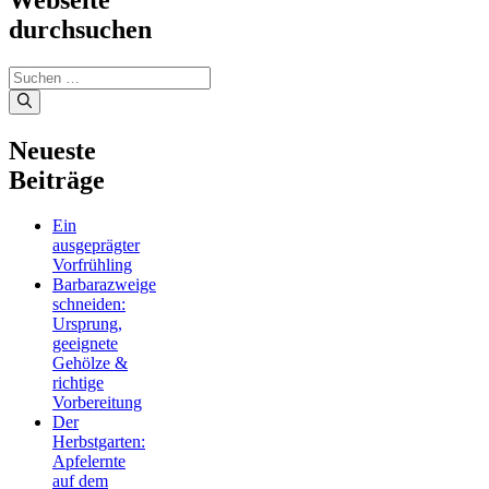
Webseite
durchsuchen
Suchen
nach:
Neueste
Beiträge
Ein
ausgeprägter
Vorfrühling
Barbarazweige
schneiden:
Ursprung,
geeignete
Gehölze &
richtige
Vorbereitung
Der
Herbstgarten:
Apfelernte
auf dem