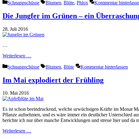
Kategorien
Schlagwörter
Schnappschüsse
Blumen
,
Blüte
,
Phlox
Kommentar hinterlass
Die Jungfer im Grünen – ein Überraschun
28. Juli 2016
…
Weiterlesen …
Kategorien
Schlagwörter
Schnappschüsse
Blumen
,
Blüte
Kommentar hinterlassen
Im Mai explodiert der Frühling
10. Mai 2016
Es ist schon beeindruckend, welche urwüchsigen Kräfte im Monat Mai
Pflanze aufnehmen, und es wäre immer ein deutlicher Unterschied au
berichte ich nur über manche Entwicklungen und streue hier und da ma
Weiterlesen …