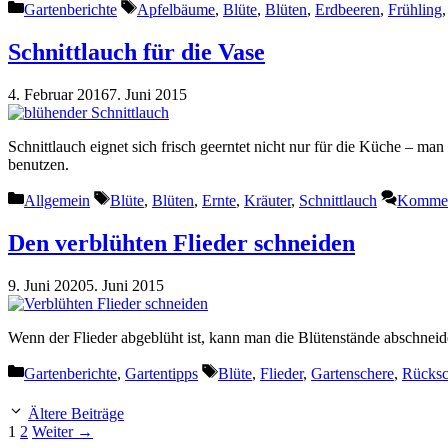
Kategorien
Schlagwörter
Gartenberichte
Apfelbäume
,
Blüte
,
Blüten
,
Erdbeeren
,
Frühling
Schnittlauch für die Vase
4. Februar 2016
7. Juni 2015
Schnittlauch eignet sich frisch geerntet nicht nur für die Küche – m
benutzen.
Kategorien
Schlagwörter
Allgemein
Blüte
,
Blüten
,
Ernte
,
Kräuter
,
Schnittlauch
Komment
Den verblühten Flieder schneiden
9. Juni 2020
5. Juni 2015
Wenn der Flieder abgeblüht ist, kann man die Blütenstände abschneid
Kategorien
Schlagwörter
Gartenberichte
,
Gartentipps
Blüte
,
Flieder
,
Gartenschere
,
Rücksc
Ältere Beiträge
Seite
Seite
1
2
Weiter
→