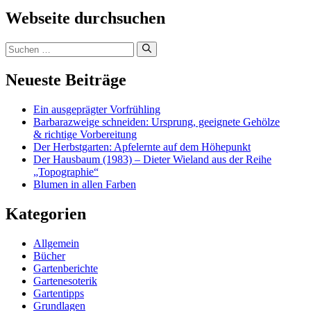
Webseite durchsuchen
Suchen
nach:
Neueste Beiträge
Ein ausgeprägter Vorfrühling
Barbarazweige schneiden: Ursprung, geeignete Gehölze
& richtige Vorbereitung
Der Herbstgarten: Apfelernte auf dem Höhepunkt
Der Hausbaum (1983) – Dieter Wieland aus der Reihe
„Topographie“
Blumen in allen Farben
Kategorien
Allgemein
Bücher
Gartenberichte
Gartenesoterik
Gartentipps
Grundlagen