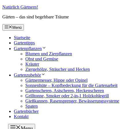
Zum
Natürlich Gärtnern!
Inhalt
Gärten – das sind begehbare Träume
springen
Menü
Startseite
Gartentipps
Gartenpflanzen
Blumen und Zierpflanzen
Obst und Gemüse
Kräuter
Ziergehölze, Sträucher und Hecken
Gartenzubehör
Gärtnermesser, Hippe oder Opinel
Sonnenhüte – Kopfbedeckung für die Gartenarbeit
Gartenscheren, Astscheren, Heckenscheren
Grilltonne, Smoker oder 2-in-1 Holzkohlegrill
Gießkannen, Rasensprenger, Bewässerungssysteme
Spaten
Gartenbücher
Kontakt
Menu