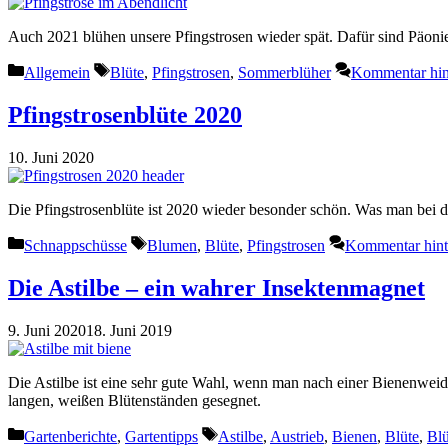
Auch 2021 blühen unsere Pfingstrosen wieder spät. Dafür sind Päonie
Kategorien
Schlagwörter
Allgemein
Blüte
,
Pfingstrosen
,
Sommerblüher
Kommentar hin
Pfingstrosenblüte 2020
10. Juni 2020
Die Pfingstrosenblüte ist 2020 wieder besonder schön. Was man bei 
Kategorien
Schlagwörter
Schnappschüsse
Blumen
,
Blüte
,
Pfingstrosen
Kommentar hint
Die Astilbe – ein wahrer Insektenmagnet
9. Juni 2020
18. Juni 2019
Die Astilbe ist eine sehr gute Wahl, wenn man nach einer Bienenwei
langen, weißen Blütenständen gesegnet.
Kategorien
Schlagwörter
Gartenberichte
,
Gartentipps
Astilbe
,
Austrieb
,
Bienen
,
Blüte
,
Blü