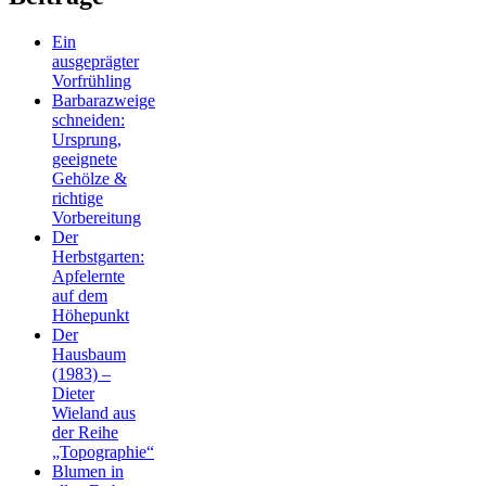
Ein
ausgeprägter
Vorfrühling
Barbarazweige
schneiden:
Ursprung,
geeignete
Gehölze &
richtige
Vorbereitung
Der
Herbstgarten:
Apfelernte
auf dem
Höhepunkt
Der
Hausbaum
(1983) –
Dieter
Wieland aus
der Reihe
„Topographie“
Blumen in