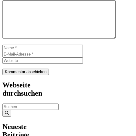
Kommentar
Name
E-
Mail-
Website
Adresse
Webseite
durchsuchen
Suchen
nach:
Neueste
Beiträge