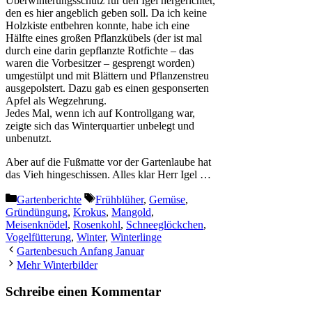
Überwinterungsschutz für den Igel hergerichtet,
den es hier angeblich geben soll. Da ich keine
Holzkiste entbehren konnte, habe ich eine
Hälfte eines großen Pflanzkübels (der ist mal
durch eine darin gepflanzte Rotfichte – das
waren die Vorbesitzer – gesprengt worden)
umgestülpt und mit Blättern und Pflanzenstreu
ausgepolstert. Dazu gab es einen gesponserten
Apfel als Wegzehrung.
Jedes Mal, wenn ich auf Kontrollgang war,
zeigte sich das Winterquartier unbelegt und
unbenutzt.
Aber auf die Fußmatte vor der Gartenlaube hat
das Vieh hingeschissen. Alles klar Herr Igel …
Kategorien
Schlagwörter
Gartenberichte
Frühblüher
,
Gemüse
,
Gründüngung
,
Krokus
,
Mangold
,
Meisenknödel
,
Rosenkohl
,
Schneeglöckchen
,
Vogelfütterung
,
Winter
,
Winterlinge
Gartenbesuch Anfang Januar
Mehr Winterbilder
Schreibe einen Kommentar