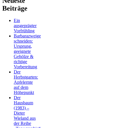
Neueste
Beiträge
Ein
ausgeprägter
Vorfrühling
Barbarazweige
schneiden:
Ursprung,
geeignete
Gehölze &
richtige
Vorbereitung
Der
Herbstgarten:
Apfelernte
auf dem
Höhepunkt
Der
Hausbaum
(1983) –
Dieter
Wieland aus
der Reihe