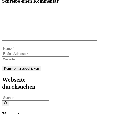
Schreibe einen Kommentar
Kommentar
Name
E-
Mail-
Website
Adresse
Webseite
durchsuchen
Suchen
nach: