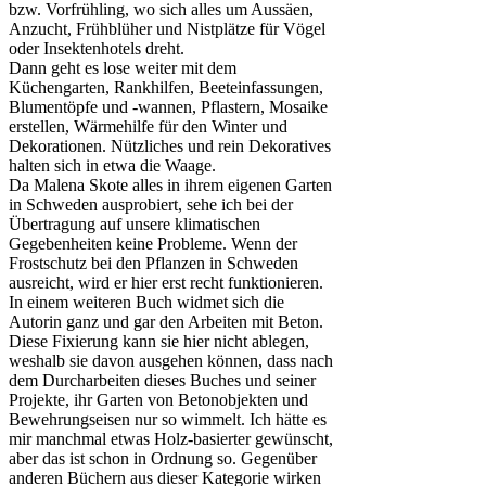
bzw. Vorfrühling, wo sich alles um Aussäen,
Anzucht, Frühblüher und Nistplätze für Vögel
oder Insektenhotels dreht.
Dann geht es lose weiter mit dem
Küchengarten, Rankhilfen, Beeteinfassungen,
Blumentöpfe und -wannen, Pflastern, Mosaike
erstellen, Wärmehilfe für den Winter und
Dekorationen. Nützliches und rein Dekoratives
halten sich in etwa die Waage.
Da Malena Skote alles in ihrem eigenen Garten
in Schweden ausprobiert, sehe ich bei der
Übertragung auf unsere klimatischen
Gegebenheiten keine Probleme. Wenn der
Frostschutz bei den Pflanzen in Schweden
ausreicht, wird er hier erst recht funktionieren.
In einem weiteren Buch widmet sich die
Autorin ganz und gar den Arbeiten mit Beton.
Diese Fixierung kann sie hier nicht ablegen,
weshalb sie davon ausgehen können, dass nach
dem Durcharbeiten dieses Buches und seiner
Projekte, ihr Garten von Betonobjekten und
Bewehrungseisen nur so wimmelt. Ich hätte es
mir manchmal etwas Holz-basierter gewünscht,
aber das ist schon in Ordnung so. Gegenüber
anderen Büchern aus dieser Kategorie wirken