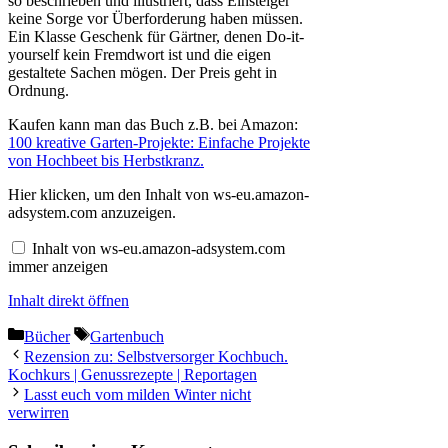
so beschrieben und illustriert, dass Einsteiger
keine Sorge vor Überforderung haben müssen.
Ein Klasse Geschenk für Gärtner, denen Do-it-
yourself kein Fremdwort ist und die eigen
gestaltete Sachen mögen. Der Preis geht in
Ordnung.
Kaufen kann man das Buch z.B. bei Amazon:
100 kreative Garten-Projekte: Einfache Projekte
von Hochbeet bis Herbstkranz.
Inhalt
Hier klicken, um den Inhalt von ws-eu.amazon-
von
adsystem.com anzuzeigen.
ws-
eu.amazon-
Inhalt von ws-eu.amazon-adsystem.com
adsystem.com
immer anzeigen
anzeigen
Inhalt direkt öffnen
Kategorien
Schlagwörter
Bücher
Gartenbuch
Rezension zu: Selbstversorger Kochbuch.
Kochkurs | Genussrezepte | Reportagen
Lasst euch vom milden Winter nicht
verwirren