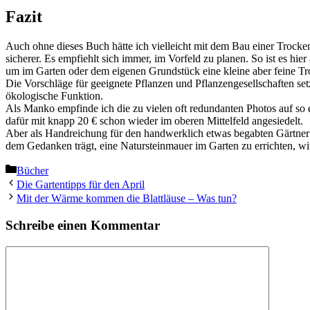
Fazit
Auch ohne dieses Buch hätte ich vielleicht mit dem Bau einer Trocken
sicherer. Es empfiehlt sich immer, im Vorfeld zu planen. So ist es hie
um im Garten oder dem eigenen Grundstück eine kleine aber feine T
Die Vorschläge für geeignete Pflanzen und Pflanzengesellschaften se
ökologische Funktion.
Als Manko empfinde ich die zu vielen oft redundanten Photos auf so 
dafür mit knapp 20 € schon wieder im oberen Mittelfeld angesiedelt.
Aber als Handreichung für den handwerklich etwas begabten Gärtner o
dem Gedanken trägt, eine Natursteinmauer im Garten zu errichten, w
Kategorien
Bücher
Die Gartentipps für den April
Mit der Wärme kommen die Blattläuse – Was tun?
Schreibe einen Kommentar
Kommentar