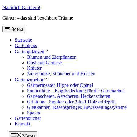
Zum
Natürlich Gärtnern!
Inhalt
Gärten – das sind begehbare Träume
springen
Menü
Startseite
Gartentipps
Gartenpflanzen
Blumen und Zierpflanzen
Obst und Gemüse
Kräuter
Ziergehölze, Sträucher und Hecken
Gartenzubehör
Gärtnermesser, Hippe oder Opinel
Sonnenhüte – Kopfbedeckung für die Gartenarbeit
Gartenscheren, Astscheren, Heckenscheren
Grilltonne, Smoker oder 2-in-1 Holzkohlegrill
Gießkannen, Rasensprenger, Bewässerungssysteme
Spaten
Gartenbücher
Kontakt
Menu