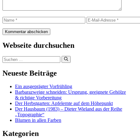
Name
E-
Mail-
Adresse
Webseite durchsuchen
Suchen
nach:
Neueste Beiträge
Ein ausgeprägter Vorfrühling
Barbarazweige schneiden: Ursprung, geeignete Gehölze
& richtige Vorbereitung
Der Herbstgarten: Apfelernte auf dem Höhepunkt
Der Hausbaum (1983) – Dieter Wieland aus der Reihe
„Topographie“
Blumen in allen Farben
Kategorien