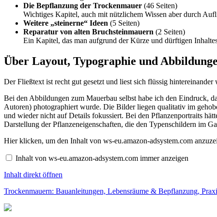
Die Bepflanzung der Trockenmauer
(46 Seiten)
Wichtiges Kapitel, auch mit nützlichem Wissen aber durch Auf
Weitere „steinerne“ Ideen
(5 Seiten)
Reparatur von alten Bruchsteinmauern
(2 Seiten)
Ein Kapitel, das man aufgrund der Kürze und dürftigen Inhalte
Über Layout, Typographie und Abbildung
Der Fließtext ist recht gut gesetzt und liest sich flüssig hintereinander
Bei den Abbildungen zum Mauerbau selbst habe ich den Eindruck, da
Autoren) photographiert wurde. Die Bilder liegen qualitativ im gehob
und wieder nicht auf Details fokussiert. Bei den Pflanzenportraits hä
Darstellung der Pflanzeneigenschaften, die den Typenschildern im Gar
Inhalt
Hier klicken, um den Inhalt von ws-eu.amazon-adsystem.com anzuze
von
ws-
Inhalt von ws-eu.amazon-adsystem.com immer anzeigen
eu.amazon-
adsystem.com
Inhalt direkt öffnen
anzeigen
Trockenmauern: Bauanleitungen, Lebensräume & Bepflanzung, Prax