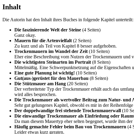
Inhalt
Die Autorin hat den Inhalt ihres Buches in folgende Kapitel unterteilt:
Die faszinierende Welt der Steine
(4 Seiten)
Ganz okay.
Mauern für die Artenvielfalt
(2 Seiten)
Zu kurz und als Teil von Kapitel 8 besser aufgehoben.
Trockenmauern im Wandel der Zeit
(10 Seiten)
Eher eine Beschreibung vom Nutzen der Trockenmauern und v
Die wichtigsten Steinarten im Portrait
(8 Seiten)
Mittelmäßig. Eine Schwerpunktsetzung auf die Eigenschaften
Eine gute Planung ist wichtig!
(10 Seiten)
Gut(aus-)gerüstet für den Mauerbau
(8 Seiten)
Die Stützmauer am Hang
(20 Seiten)
Der verbreitetste Typ der Trockenmauer erhält auch das umfang
wird alles besprochen.
Die Trockenmauer als wertvoller Beitrag zum Natur- und 
Sehr gut gelungenes Kapitel, obwohl es mir in der Reihenfolge v
Der doppelwandige frei stehende Trockenmauerwall
(10 Se
Die einwandige Trockenmauer als Einfriedung oder Raumt
Da man diesem Mauertyp eher selten begegnet, wurde ihm der V
Häufig gemachte Fehler beim Bau von Trockenmauern
(4 S
Leider etwas kurz geraten.