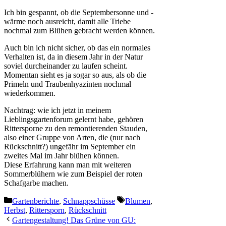
Ich bin gespannt, ob die Septembersonne und -
wärme noch ausreicht, damit alle Triebe
nochmal zum Blühen gebracht werden können.
Auch bin ich nicht sicher, ob das ein normales
Verhalten ist, da in diesem Jahr in der Natur
soviel durcheinander zu laufen scheint.
Momentan sieht es ja sogar so aus, als ob die
Primeln und Traubenhyazinten nochmal
wiederkommen.
Nachtrag: wie ich jetzt in meinem
Lieblingsgartenforum gelernt habe, gehören
Rittersporne zu den remontierenden Stauden,
also einer Gruppe von Arten, die (nur nach
Rückschnitt?) ungefähr im September ein
zweites Mal im Jahr blühen können.
Diese Erfahrung kann man mit weiteren
Sommerblühern wie zum Beispiel der roten
Schafgarbe machen.
Kategorien
Schlagwörter
Gartenberichte
,
Schnappschüsse
Blumen
,
Herbst
,
Rittersporn
,
Rückschnitt
Gartengestaltung! Das Grüne von GU: