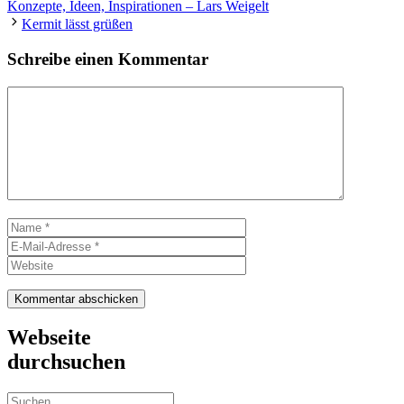
Konzepte, Ideen, Inspirationen – Lars Weigelt
Kermit lässt grüßen
Schreibe einen Kommentar
Kommentar
Name
E-
Mail-
Website
Adresse
Webseite
durchsuchen
Suchen