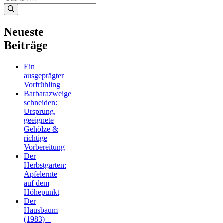
nach:
Neueste
Beiträge
Ein
ausgeprägter
Vorfrühling
Barbarazweige
schneiden:
Ursprung,
geeignete
Gehölze &
richtige
Vorbereitung
Der
Herbstgarten:
Apfelernte
auf dem
Höhepunkt
Der
Hausbaum
(1983) –