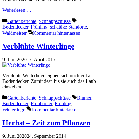
Weiterlesen …
Kategorien
Schlagwörter
Gartenberichte
,
Schnappschüsse
Bodendecker
,
Frühling
,
schattige Standorte
,
Waldmeister
Kommentar hinterlassen
Verblühte Winterlinge
9. Juni 2020
17. April 2015
Verblühte Winterlinge eignen sich noch gut als
Bodendecker. Zumindest, bis sie auch das Laub
einziehen.
Kategorien
Schlagwörter
Gartenberichte
,
Schnappschüsse
Blumen
,
Bodendecker
,
Frühblüher
,
Frühling
,
Winterlinge
Kommentar hinterlassen
Herbst – Zeit zum Pflanzen
9. Juni 2020
24. September 2014