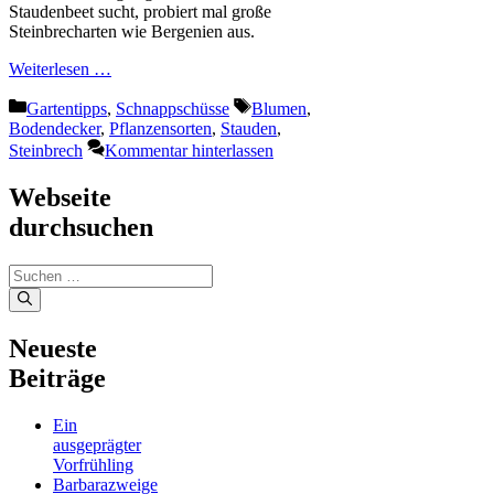
Staudenbeet sucht, probiert mal große
Steinbrecharten wie Bergenien aus.
Weiterlesen …
Kategorien
Schlagwörter
Gartentipps
,
Schnappschüsse
Blumen
,
Bodendecker
,
Pflanzensorten
,
Stauden
,
Steinbrech
Kommentar hinterlassen
Webseite
durchsuchen
Suchen
nach:
Neueste
Beiträge
Ein
ausgeprägter
Vorfrühling
Barbarazweige