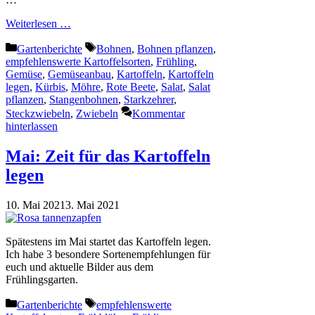
Weiterlesen …
Kategorien
Schlagwörter
Gartenberichte
Bohnen
,
Bohnen pflanzen
,
empfehlenswerte Kartoffelsorten
,
Frühling
,
Gemüse
,
Gemüseanbau
,
Kartoffeln
,
Kartoffeln
legen
,
Kürbis
,
Möhre
,
Rote Beete
,
Salat
,
Salat
pflanzen
,
Stangenbohnen
,
Starkzehrer
,
Steckzwiebeln
,
Zwiebeln
Kommentar
hinterlassen
Mai: Zeit für das Kartoffeln
legen
10. Mai 2021
3. Mai 2021
Spätestens im Mai startet das Kartoffeln legen.
Ich habe 3 besondere Sortenempfehlungen für
euch und aktuelle Bilder aus dem
Frühlingsgarten.
Kategorien
Schlagwörter
Gartenberichte
empfehlenswerte