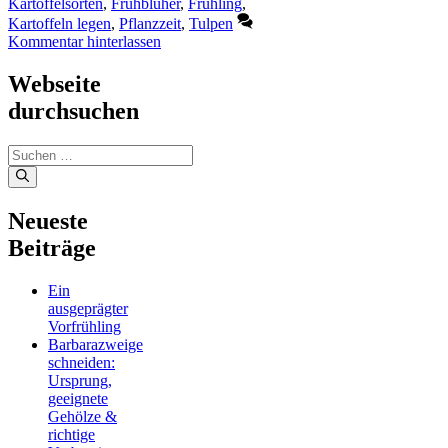
Kartoffelsorten
,
Frühblüher
,
Frühling
,
Kartoffeln legen
,
Pflanzzeit
,
Tulpen
Kommentar hinterlassen
Webseite
durchsuchen
Suchen
nach:
Neueste
Beiträge
Ein
ausgeprägter
Vorfrühling
Barbarazweige
schneiden:
Ursprung,
geeignete
Gehölze &
richtige