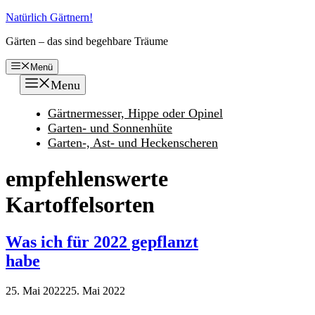
Zum
Natürlich Gärtnern!
Inhalt
Gärten – das sind begehbare Träume
springen
Menü
Menu
Gärtnermesser, Hippe oder Opinel
Garten- und Sonnenhüte
Garten-, Ast- und Heckenscheren
empfehlenswerte
Kartoffelsorten
Was ich für 2022 gepflanzt
habe
25. Mai 2022
25. Mai 2022
…