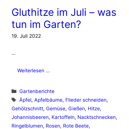
Gluthitze im Juli – was
tun im Garten?
19. Juli 2022
…
Weiterlesen …
Kategorien
Gartenberichte
Schlagwörter
Äpfel
,
Apfelbäume
,
Flieder schneiden
,
Gehölzschnitt
,
Gemüse
,
Gießen
,
Hitze
,
Johannisbeeren
,
Kartoffeln
,
Nacktschnecken
,
Ringelblumen
,
Rosen
,
Rote Beete
,