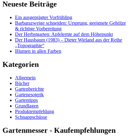
Neueste Beiträge
Ein ausgeprägter Vorfrühling
Barbarazweige schneiden: Ursprung, geeignete Gehölze
& richtige Vorbereitung
Der Herbstgarten: Apfelernte auf dem Höhepunkt
Der Hausbaum (1983) – Dieter Wieland aus der Reihe
„Topographie“
Blumen in allen Farben
Kategorien
Allgemein
Bücher
Gartenberichte
Gartenesoterik
Gartentipps
Grundlagen
Produktempfehlung
Schnappschüsse
Gartenmesser - Kaufempfehlungen