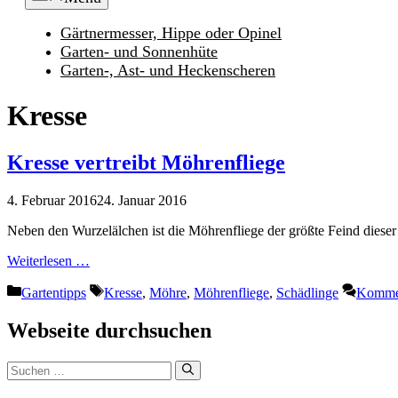
Gärtnermesser, Hippe oder Opinel
Garten- und Sonnenhüte
Garten-, Ast- und Heckenscheren
Kresse
Kresse vertreibt Möhrenfliege
4. Februar 2016
24. Januar 2016
Neben den Wurzelälchen ist die Möhrenfliege der größte Feind dieser
Weiterlesen …
Kategorien
Schlagwörter
Gartentipps
Kresse
,
Möhre
,
Möhrenfliege
,
Schädlinge
Kommen
Webseite durchsuchen
Suchen
nach: