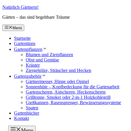
Zum
Natürlich Gärtnern!
Inhalt
Gärten – das sind begehbare Träume
springen
Menü
Startseite
Gartentipps
Gartenpflanzen
Blumen und Zierpflanzen
Obst und Gemüse
Kräuter
Ziergehölze, Sträucher und Hecken
Gartenzubehör
Gärtnermesser, Hippe oder Opinel
Sonnenhüte – Kopfbedeckung für die Gartenarbeit
Gartenscheren, Astscheren, Heckenscheren
Grilltonne, Smoker oder 2-in-1 Holzkohlegrill
Gießkannen, Rasensprenger, Bewässerungssysteme
Spaten
Gartenbücher
Kontakt
Menu