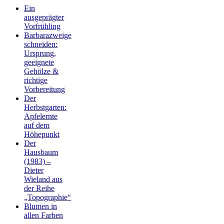
Ein
ausgeprägter
Vorfrühling
Barbarazweige
schneiden:
Ursprung,
geeignete
Gehölze &
richtige
Vorbereitung
Der
Herbstgarten:
Apfelernte
auf dem
Höhepunkt
Der
Hausbaum
(1983) –
Dieter
Wieland aus
der Reihe
„Topographie“
Blumen in
allen Farben