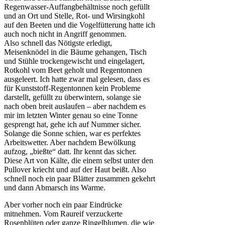
Regenwasser-Auffangbehältnisse noch gefüllt
und an Ort und Stelle, Rot- und Wirsingkohl
auf den Beeten und die Vogelfütterung hatte ich
auch noch nicht in Angriff genommen.
Also schnell das Nötigste erledigt,
Meisenknödel in die Bäume gehangen, Tisch
und Stühle trockengewischt und eingelagert,
Rotkohl vom Beet geholt und Regentonnen
ausgeleert. Ich hatte zwar mal gelesen, dass es
für Kunststoff-Regentonnen kein Probleme
darstellt, gefüllt zu überwintern, solange sie
nach oben breit auslaufen – aber nachdem es
mir im letzten Winter genau so eine Tonne
gesprengt hat, gehe ich auf Nummer sicher.
Solange die Sonne schien, war es perfektes
Arbeitswetter. Aber nachdem Bewölkung
aufzog, „bießte“ datt. Ihr kennt das sicher.
Diese Art von Kälte, die einem selbst unter den
Pullover kriecht und auf der Haut beißt. Also
schnell noch ein paar Blätter zusammen gekehrt
und dann Abmarsch ins Warme.
Aber vorher noch ein paar Eindrücke
mitnehmen. Vom Raureif verzuckerte
Rosenblüten oder ganze Ringelblumen, die wie