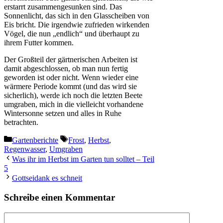
erstarrt zusammengesunken sind. Das
Sonnenlicht, das sich in den Glasscheiben von
Eis bricht. Die irgendwie zufrieden wirkenden
Vögel, die nun „endlich“ und überhaupt zu
ihrem Futter kommen.
Der Großteil der gärtnerischen Arbeiten ist
damit abgeschlossen, ob man nun fertig
geworden ist oder nicht. Wenn wieder eine
wärmere Periode kommt (und das wird sie
sicherlich), werde ich noch die letzten Beete
umgraben, mich in die vielleicht vorhandene
Wintersonne setzen und alles in Ruhe
betrachten.
Kategorien
Schlagwörter
Gartenberichte
Frost
,
Herbst
,
Regenwasser
,
Umgraben
Was ihr im Herbst im Garten tun solltet – Teil
5
Gottseidank es schneit
Schreibe einen Kommentar
Kommentar