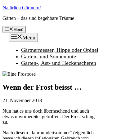
Zum
Natürlich Gärtnern!
Inhalt
Gärten – das sind begehbare Träume
springen
Menü
Menu
Gärtnermesser, Hippe oder Opinel
Garten- und Sonnenhüte
Garten-, Ast- und Heckenscheren
Wenn der Frost beisst …
21. November 2018
Nun hat es uns doch überraschend und auch
etwas unvorbereitet getroffen. Der Frost schlug
zu.
Nach diesem „Jahrhundertsommer“ (eigentlich
hasse ich diesen inflationären Gebrauch von