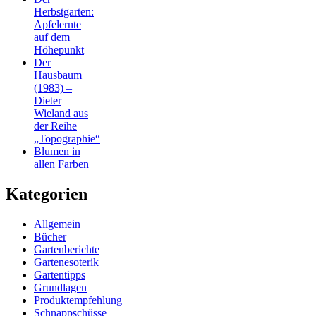
Herbstgarten:
Apfelernte
auf dem
Höhepunkt
Der
Hausbaum
(1983) –
Dieter
Wieland aus
der Reihe
„Topographie“
Blumen in
allen Farben
Kategorien
Allgemein
Bücher
Gartenberichte
Gartenesoterik
Gartentipps
Grundlagen
Produktempfehlung
Schnappschüsse