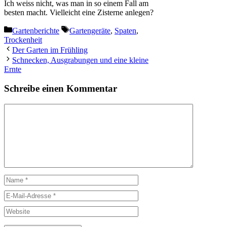
Ich weiss nicht, was man in so einem Fall am
besten macht. Vielleicht eine Zisterne anlegen?
Kategorien
Schlagwörter
Gartenberichte
Gartengeräte
,
Spaten
,
Trockenheit
Der Garten im Frühling
Schnecken, Ausgrabungen und eine kleine
Ernte
Schreibe einen Kommentar
Kommentar
Name
E-
Mail-
Website
Adresse