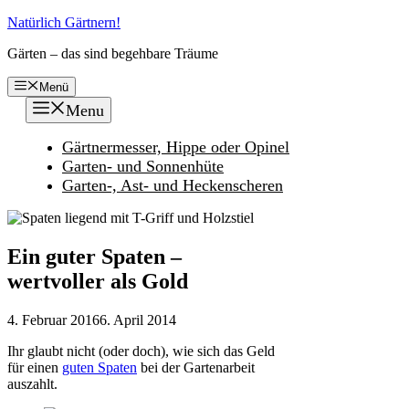
Zum
Natürlich Gärtnern!
Inhalt
Gärten – das sind begehbare Träume
springen
Menü
Menu
Gärtnermesser, Hippe oder Opinel
Garten- und Sonnenhüte
Garten-, Ast- und Heckenscheren
Ein guter Spaten –
wertvoller als Gold
4. Februar 2016
6. April 2014
Ihr glaubt nicht (oder doch), wie sich das Geld
für einen
guten Spaten
bei der Gartenarbeit
auszahlt.