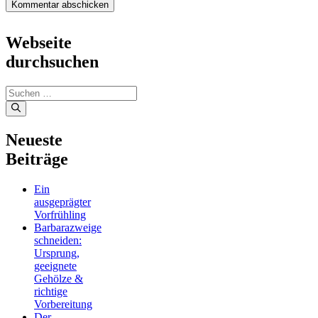
Webseite
durchsuchen
Suchen
nach:
Neueste
Beiträge
Ein
ausgeprägter
Vorfrühling
Barbarazweige
schneiden:
Ursprung,
geeignete
Gehölze &
richtige
Vorbereitung
Der