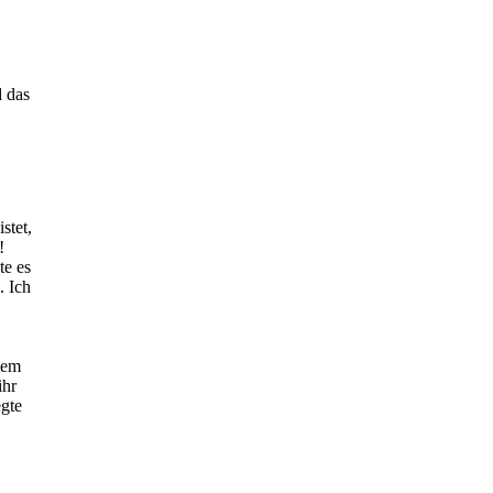
d das
stet,
!
te es
. Ich
dem
ihr
egte