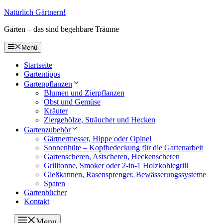
Zum
Natürlich Gärtnern!
Inhalt
Gärten – das sind begehbare Träume
springen
Menü
Startseite
Gartentipps
Gartenpflanzen
Blumen und Zierpflanzen
Obst und Gemüse
Kräuter
Ziergehölze, Sträucher und Hecken
Gartenzubehör
Gärtnermesser, Hippe oder Opinel
Sonnenhüte – Kopfbedeckung für die Gartenarbeit
Gartenscheren, Astscheren, Heckenscheren
Grilltonne, Smoker oder 2-in-1 Holzkohlegrill
Gießkannen, Rasensprenger, Bewässerungssysteme
Spaten
Gartenbücher
Kontakt
Menu