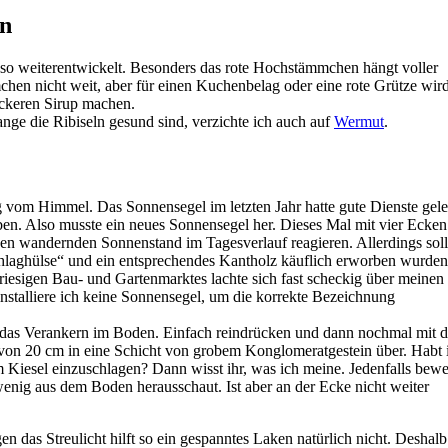
en
s so weiterentwickelt. Besonders das rote Hochstämmchen hängt voller
en nicht weit, aber für einen Kuchenbelag oder eine rote Grütze wir
ckeren Sirup machen.
nge die Ribiseln gesund sind, verzichte ich auch auf
Wermut
.
 vom Himmel. Das Sonnensegel im letzten Jahr hatte gute Dienste gelei
en. Also musste ein neues Sonnensegel her. Dieses Mal mit vier Ecken
den wandernden Sonnenstand im Tagesverlauf reagieren. Allerdings soll
hlaghülse“ und ein entsprechendes Kantholz käuflich erworben wurden
iesigen Bau- und Gartenmarktes lachte sich fast scheckig über meinen
installiere ich keine Sonnensegel, um die korrekte Bezeichnung
 das Verankern im Boden. Einfach reindrücken und dann nochmal mit 
 von 20 cm in eine Schicht von grobem Konglomeratgestein über. Habt 
m Kiesel einzuschlagen? Dann wisst ihr, was ich meine. Jedenfalls bew
wenig aus dem Boden herausschaut. Ist aber an der Ecke nicht weiter
 das Streulicht hilft so ein gespanntes Laken natürlich nicht. Deshalb