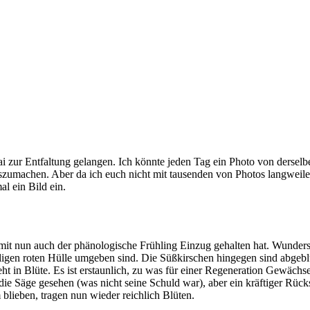
 zur Entfaltung gelangen. Ich könnte jeden Tag ein Photo von derselb
szumachen. Aber da ich euch nicht mit tausenden von Photos langweile
l ein Bild ein.
t nun auch der phänologische Frühling Einzug gehalten hat. Wunder
lligen roten Hülle umgeben sind. Die Süßkirschen hingegen sind abgebl
ht in Blüte. Es ist erstaunlich, zu was für einer Regeneration Gewächse
die Säge gesehen (was nicht seine Schuld war), aber ein kräftiger Rück
 blieben, tragen nun wieder reichlich Blüten.