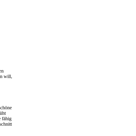
en
n will,
schöne
üht
 fähig
schnitt