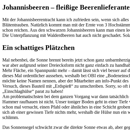
Johannisbeeren – fleißige Beerenlieferant
Mit der Johannisbeerentracht kann ich zufrieden sein, wenn sich alle
Blütentrauben. Natürlich kommt man mit der Ernte von 3 Hochstämmch
schon reichen. Aus den schwarzen Johannisbeeren kann man einen le
Die Unterpflanzung mit Walderdbeeren hat auch nicht geschadet. Sola
Ein schattiges Plätzchen
Mal nebenbei, die Sonne brennt bereits jetzt schon ganz unbarmherzig
war aber aufgrund seiner Dreiecksform nicht ganz einfach zu handhab
Mehr Fläche, ein Spannpunkt mehr – damit lässt sich viel besser auf 
dieses Mal ordentlicher aussehen, weshalb bei OBI eine „Bodeneinsc
möchte keine Namen nennen, aber der Mitarbeiter am info-Punkt des r
Versuch, dieses Bauteil mit „Erdspieß“ zu umschreiben. Sorry, so oft 
„Einschlaghülse“ parat zu haben!
Am problematischsten bei dem ganzen Vorgang war dann tatsächlich
Hammer raufhauen ist nicht. Unser toniger Boden geht in einer Tiefe
schon mal versucht, einen Pfahl oder ähnliches in eine Schicht grobe
sich ab einer gewissen Tiefe nichts mehr, weshalb die Hülse nun ein 
schlimm.
Das Sonnensegel schwächt zwar die direkte Sonne etwas ab, aber gegen