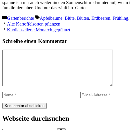
spanne ich mir auch weiterhin den Sonnenschirm darunter auf, wenn i
funktioniert aber. Und nur das zählt im Garten.
Kategorien
Schlagwörter
Gartenberichte
Apfelbäume
,
Blüte
,
Blüten
,
Erdbeeren
,
Frühling
Alte Kartoffelsorten pflanzen
Knollensellerie Monarch gepflanzt
Schreibe einen Kommentar
Kommentar
Name
E-
Mail-
Adresse
Webseite durchsuchen