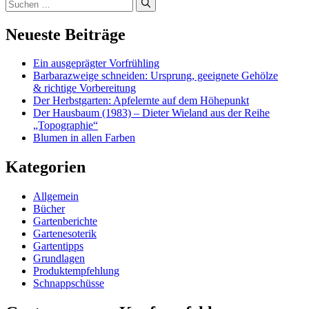
Suchen
nach:
Neueste Beiträge
Ein ausgeprägter Vorfrühling
Barbarazweige schneiden: Ursprung, geeignete Gehölze
& richtige Vorbereitung
Der Herbstgarten: Apfelernte auf dem Höhepunkt
Der Hausbaum (1983) – Dieter Wieland aus der Reihe
„Topographie“
Blumen in allen Farben
Kategorien
Allgemein
Bücher
Gartenberichte
Gartenesoterik
Gartentipps
Grundlagen
Produktempfehlung
Schnappschüsse