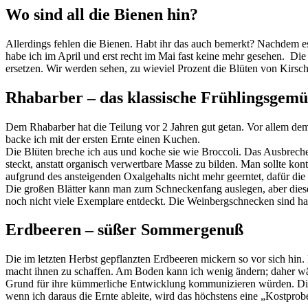
Wo sind all die Bienen hin?
Allerdings fehlen die Bienen. Habt ihr das auch bemerkt? Nachdem es
habe ich im April und erst recht im Mai fast keine mehr gesehen. D
ersetzen. Wir werden sehen, zu wieviel Prozent die Blüten von Kirsc
Rhabarber – das klassische Frühlingsgemü
Dem Rhabarber hat die Teilung vor 2 Jahren gut getan. Vor allem de
backe ich mit der ersten Ernte einen Kuchen.
Die Blüten breche ich aus und koche sie wie Broccoli. Das Ausbrechen
steckt, anstatt organisch verwertbare Masse zu bilden. Man sollte kont
aufgrund des ansteigenden Oxalgehalts nicht mehr geerntet, dafür di
Die großen Blätter kann man zum Schneckenfang auslegen, aber diese
noch nicht viele Exemplare entdeckt. Die Weinbergschnecken sind haup
Erdbeeren – süßer Sommergenuß
Die im letzten Herbst gepflanzten Erdbeeren mickern so vor sich hi
macht ihnen zu schaffen. Am Boden kann ich wenig ändern; daher wä
Grund für ihre kümmerliche Entwicklung kommunizieren würden. Die ei
wenn ich daraus die Ernte ableite, wird das höchstens eine „Kostprob