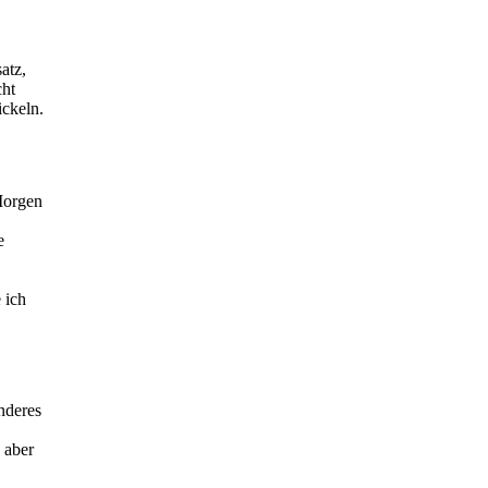
atz,
cht
ickeln.
Morgen
e
 ich
nderes
 aber