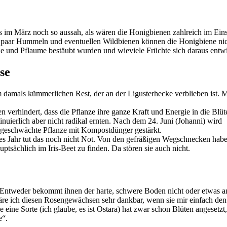
 im März noch so aussah, als wären die Honigbienen zahlreich im Eins
ie paar Hummeln und eventuellen Wildbienen können die Honigbiene ni
he und Pflaume bestäubt wurden und wieviele Früchte sich daraus entw
se
m damals kümmerlichen Rest, der an der Ligusterhecke verblieben ist. 
 verhindert, dass die Pflanze ihre ganze Kraft und Energie in die Blüt
inuierlich aber nicht radikal ernten. Nach dem 24. Juni (Johanni) wird
e geschwächte Pflanze mit Kompostdünger gestärkt.
s Jahr tut das noch nicht Not. Von den gefräßigen Wegschnecken habe
tsächlich im Iris-Beet zu finden. Da stören sie auch nicht.
n. Entweder bekommt ihnen der harte, schwere Boden nicht oder etwas a
re ich diesen Rosengewächsen sehr dankbar, wenn sie mir einfach den
ne Sorte (ich glaube, es ist Ostara) hat zwar schon Blüten angesetzt,
e“.