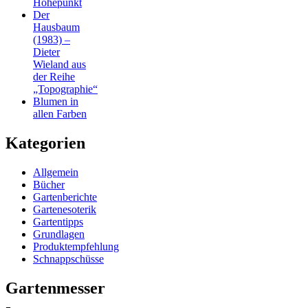
Höhepunkt
Der
Hausbaum
(1983) –
Dieter
Wieland aus
der Reihe
„Topographie“
Blumen in
allen Farben
Kategorien
Allgemein
Bücher
Gartenberichte
Gartenesoterik
Gartentipps
Grundlagen
Produktempfehlung
Schnappschüsse
Gartenmesser
-