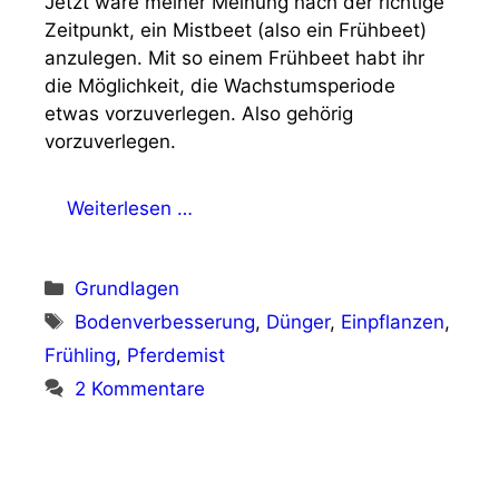
Jetzt wäre meiner Meinung nach der richtige
Zeitpunkt, ein Mistbeet (also ein Frühbeet)
anzulegen. Mit so einem Frühbeet habt ihr
die Möglichkeit, die Wachstumsperiode
etwas vorzuverlegen. Also gehörig
vorzuverlegen.
Weiterlesen …
Kategorien
Grundlagen
Schlagwörter
Bodenverbesserung
,
Dünger
,
Einpflanzen
,
Frühling
,
Pferdemist
2 Kommentare