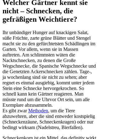
Welcher Gärtner kennt sie
nicht – Schnecken, die
gefräßigen Weichtiere?
Ihr unbändiger Hunger auf knackigen Salat,
süße Früchte, zarte grüne Blätter und Stengel
macht sie zu den gefürchtetsten Schädlingen im
Garten. Vor allem, wenn sie in Massen
auftreten. Am schlimmsten wüten die
Nacktschnecken, zu denen die Große
Wegschnecke, die Spanische Wegschnecke und
die Genetzten Ackerschnecken zählen. Tage-,
ja wochenlang sind sie nicht zu sehen; aber
regnet es einmal ausgiebig, kommt unter jedem
Stein eine Schnecke hervorgekrochen. So
schnell kann kein Gärtner reagieren. Man
müsste rund um die Uhrvor Ort sein, um alle
Exemplare abzusammeln.
Es gibt zwar
Methoden
, um die Tiere
abzuwehren, aber die sind entweder kostspielig
(Schneckenzäune, Schneckenkragen) oder nur
bedingt wirksam (Nadelstreu, Bierfallen).
Schneckenkorn ist ein Mittel, das definitiv wirkt