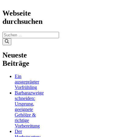
Webseite
durchsuchen
Suchen
nach:
Neueste
Beiträge
Ein
ausgeprägter
Vorfrühling
Barbarazweige
schneiden:
Ursprung,
geeignete
Gehölze &
richtige
Vorbereitung
Der
Herbstgarten: