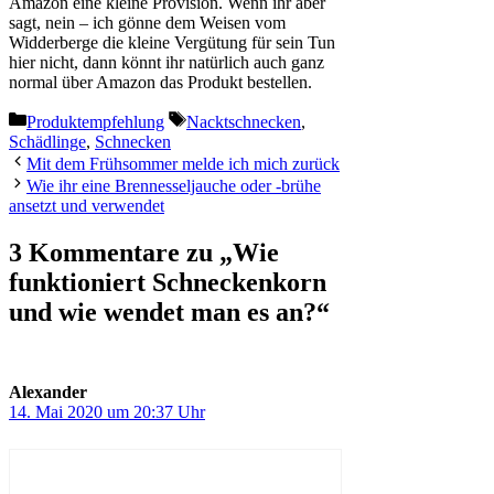
Amazon eine kleine Provision. Wenn ihr aber
sagt, nein – ich gönne dem Weisen vom
Widderberge die kleine Vergütung für sein Tun
hier nicht, dann könnt ihr natürlich auch ganz
normal über Amazon das Produkt bestellen.
Kategorien
Schlagwörter
Produktempfehlung
Nacktschnecken
,
Schädlinge
,
Schnecken
Mit dem Frühsommer melde ich mich zurück
Wie ihr eine Brennesseljauche oder -brühe
ansetzt und verwendet
3 Kommentare zu „Wie
funktioniert Schneckenkorn
und wie wendet man es an?“
Alexander
14. Mai 2020 um 20:37 Uhr