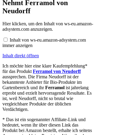
Nehmt Ferramol von
Neudorff
Inhalt
Hier klicken, um den Inhalt von ws-eu.amazon-
von
adsystem.com anzuzeigen.
ws-
eu.amazon-
Inhalt von ws-eu.amazon-adsystem.com
adsystem.com
immer anzeigen
anzeigen
Inhalt direkt öffnen
Ich möchte hier eine klare Kaufempfehlung*
für das Produkt
Ferramol von Neudorff
aussprechen. Die Firma Neudorff ist der
bekannteste Anbieter für Bio-Produkte im
Gartenbereich und ihr
Ferramol
ist jahrelang
erprobt und erzielt hervorragende Resultate. Es
ist, weil Neudorff, nicht so brutal wie
vergleichbare Produkte der üblichen
Verdächtigen.
* Das ist ein sogenannter Affiliate-Link und
bedeutet, wenn ihr über diesen Link das
Produkt bei Amazon bestellt, erhalte ich seitens